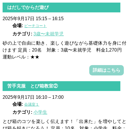
はだしでからだ遊び
2025年9月17日 15:15
–
16:15
会場:
ビーチコート
カテゴリ:
3歳〜未就学児
砂の上で自由に動き、楽しく遊びながら基礎体力を身に付
けます 定員：20名 対象：3歳〜未就学児 料金1,270円
運動レベル：★★
詳細はこちら
苦手克服 とび箱教室②
2025年9月17日 16:10
–
17:00
会場:
会議室１
カテゴリ:
小学生
とび箱のコツを楽しく伝えます！「出来た」を増やしてと
び箱を好きになろう！ 定員：10名 対象：小学生 料金：