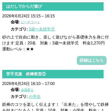
はだしでからだ遊び
2026年6月24日 15:15
–
16:15
会場:
ビーチコート
カテゴリ:
3歳〜未就学児
砂の上で自由に動き、楽しく遊びながら基礎体力を身に付
けます 定員：20名 対象：3歳〜未就学児 料金1,270円
運動レベル：★★
詳細はこちら
苦手克服 鉄棒教室②
2026年6月24日 16:10
–
17:00
会場:
会議室１
カテゴリ:
小学生
鉄棒のコツを楽しく伝えます！「出来た」を増やして鉄棒
を好きになろう！ 定員：10名 対象：小学生 料金：１，