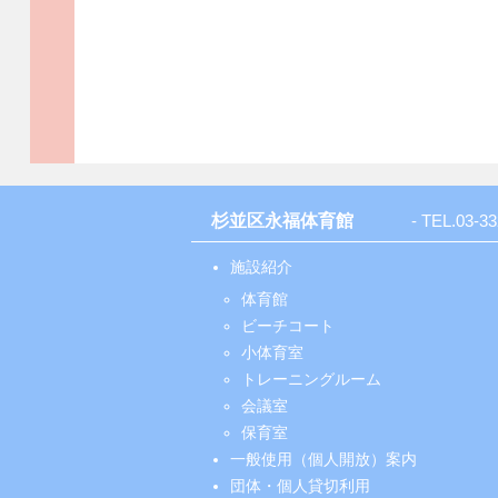
杉並区永福体育館
- TEL.
03-33
施設紹介
体育館
ビーチコート
小体育室
トレーニングルーム
会議室
保育室
一般使用（個人開放）案内
団体・個人貸切利用