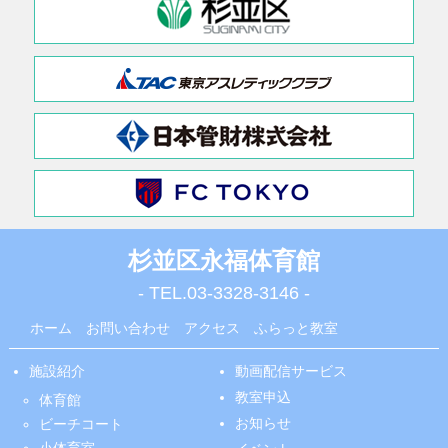
杉並区永福体育館
- TEL.
03-3328-3146
-
ホーム
お問い合わせ
アクセス
ふらっと教室
施設紹介
動画配信サービス
教室申込
体育館
お知らせ
ビーチコート
小体育室