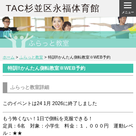
TAC杉並区永福体育館
メニュー
ホーム
>
ふらっと教室
>
特訓‼かんたん側転教室※WEB予約
特訓‼かんたん側転教室※WEB予約
ふらっと教室詳細
このイベントは24 1月 2026に終了しました
もう怖くない！1日で側転を克服できる！
定員：6名 対象：小学生 料金：１，０００円 運動レベ
ル：★★