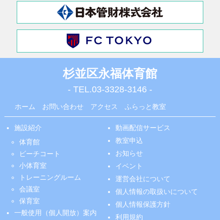
杉並区永福体育館
- TEL.
03-3328-3146
-
ホーム
お問い合わせ
アクセス
ふらっと教室
施設紹介
動画配信サービス
教室申込
体育館
お知らせ
ビーチコート
小体育室
イベント
トレーニングルーム
運営会社について
会議室
個人情報の取扱いについて
保育室
個人情報保護方針
一般使用（個人開放）案内
利用規約