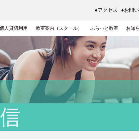
●アクセス
●お問
個人貸切利用
教室案内（スクール）
ふらっと教室
お知