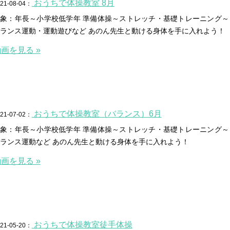
おうちで体操教室 8月
21-08-04：
象：年長～小学校低学年 準備体操～ストレッチ・基礎トレーニング～
ランス運動・運動遊びなど あのん先生と動ける身体を手に入れよう！
画を見る »
おうちで体操教室（バランス）6月
21-07-02：
象：年長～小学校低学年 準備体操～ストレッチ・基礎トレーニング～
ランス運動など あのん先生と動ける身体を手に入れよう！
画を見る »
おうちで体操教室徒手体操
21-05-20：