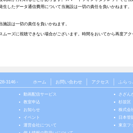
お、発生したデータ通信費用について当施設は一切の責任を負いかねます。
当施設は一切の責任を負いかねます。
スムーズに視聴できない場合がございます。時間をおいてから再度アク
28-3146
-
ホーム
お問い合わせ
アクセス
ふらっ
動画配信サービス
さざん
教室申込
杉並区
お知らせ
株式会
イベント
日本管
運営会社について
東京フ
個人情報の取扱いについて