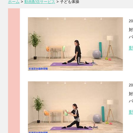
ホーム
>
動画配信サービス
>
子ども体操
20
対
バ
動
20
対
バ
動