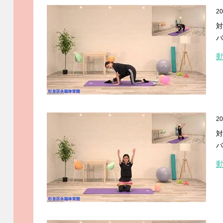
20
対
バ
動
20
対
バ
動