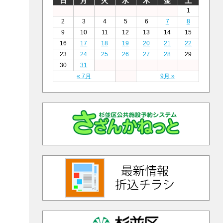
日
月
火
水
木
金
土
1
2
3
4
5
6
7
8
9
10
11
12
13
14
15
16
17
18
19
20
21
22
23
24
25
26
27
28
29
30
31
« 7月
9月 »