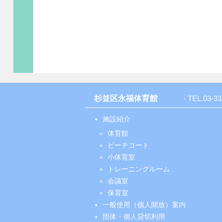
杉並区永福体育館
- TEL.
03-33
施設紹介
体育館
ビーチコート
小体育室
トレーニングルーム
会議室
保育室
一般使用（個人開放）案内
団体・個人貸切利用