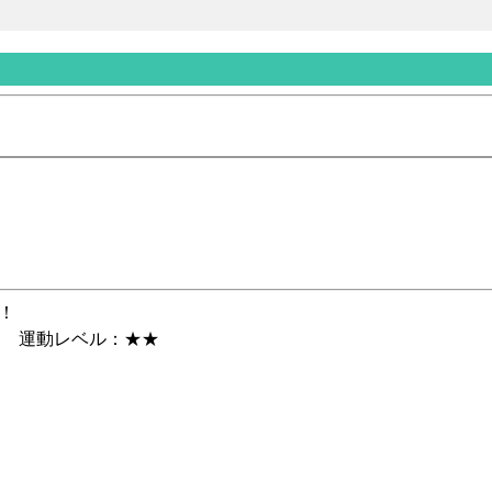
！
円 運動レベル
：★★