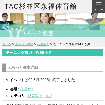
TAC杉並区永福体育館
メニュー
ホーム
>
ふらっと教室
>
会議室１
>
モーニングヨガ※WEB予約
モーニングヨガ※WEB予約
ふらっと教室詳細
このイベントは02 8月 2026に終了しました
会場:
会議室１
カテゴリ:
13歳以上
,
ヨガ