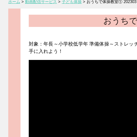
ホーム
>
動画配信サービス
>
子ども体操
>
おうちで体操教室① 202303
おうちで体
対象：年長～小学校低学年 準備体操～ストレッ
手に入れよう！