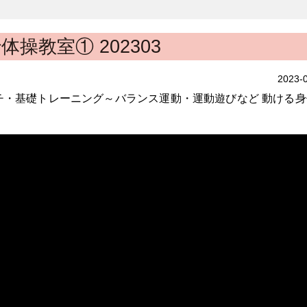
操教室① 202303
2023-
チ・基礎トレーニング～バランス運動・運動遊びなど 動ける身