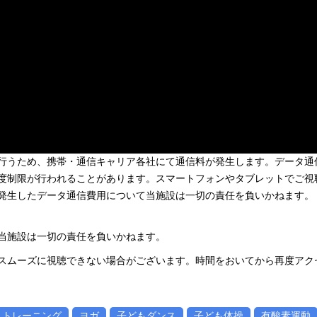
行うため、携帯・通信キャリア各社にて通信料が発生します。データ通
度制限が行われることがあります。スマートフォンやタブレットでご視
お、発生したデータ通信費用について当施設は一切の責任を負いかねます。
当施設は一切の責任を負いかねます。
スムーズに視聴できない場合がございます。時間をおいてから再度アク
トレーニング
ヨガ
子どもダンス
子ども体操
有酸素運動