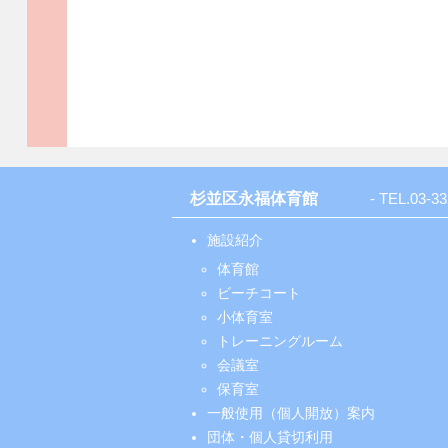
杉並区永福体育館
- TEL.
03-33
施設紹介
体育館
ビーチコート
小体育室
トレーニングルーム
会議室
保育室
一般使用（個人開放）案内
団体・個人貸切利用