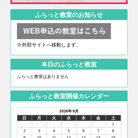
ふらっと教室のお知らせ
※外部サイトへ移動します。
本日のふらっと教室
ふらっと教室はありません
ふらっと教室開催カレンダー
2026年 8月
日
月
火
水
木
金
土
1
2
3
4
5
6
7
8
9
10
11
12
13
14
15