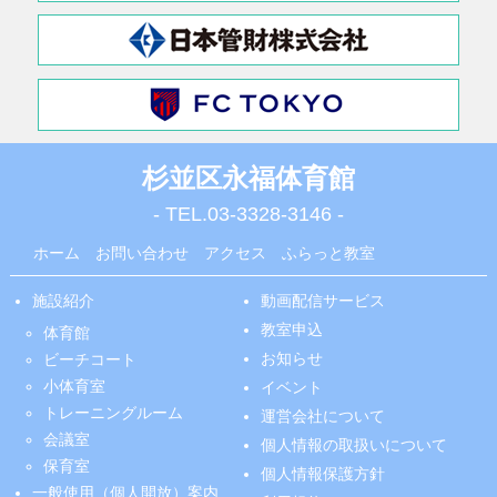
杉並区永福体育館
- TEL.
03-3328-3146
-
ホーム
お問い合わせ
アクセス
ふらっと教室
施設紹介
動画配信サービス
教室申込
体育館
お知らせ
ビーチコート
小体育室
イベント
トレーニングルーム
運営会社について
会議室
個人情報の取扱いについて
保育室
個人情報保護方針
一般使用（個人開放）案内