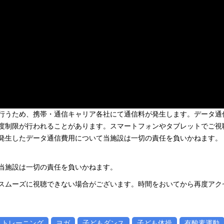
行うため、携帯・通信キャリア各社にて通信料が発生します。データ通
度制限が行われることがあります。スマートフォンやタブレットでご視
お、発生したデータ通信費用について当施設は一切の責任を負いかねます。
当施設は一切の責任を負いかねます。
スムーズに視聴できない場合がございます。時間をおいてから再度アク
トレーニング
ヨガ
子どもダンス
子ども体操
有酸素運動