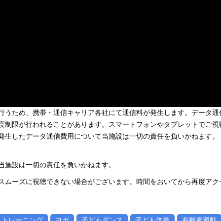
行うため、携帯・通信キャリア各社にて通信料が発生します。データ通
度制限が行われることがあります。スマートフォンやタブレットでご視
お、発生したデータ通信費用について当施設は一切の責任を負いかねます。
当施設は一切の責任を負いかねます。
スムーズに視聴できない場合がございます。時間をおいてから再度アク
トレーニング
ヨガ
子どもダンス
子ども体操
有酸素運動