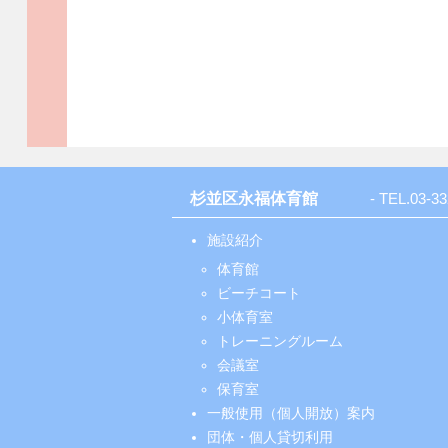
杉並区永福体育館
- TEL.
03-33
施設紹介
体育館
ビーチコート
小体育室
トレーニングルーム
会議室
保育室
一般使用（個人開放）案内
団体・個人貸切利用